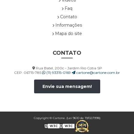
Faq
Contato
Informações
Mapa do site
CONTATO
Rua Batel, 200c - Jardim Rio Cotia SP
CEP: 06715-785
(11) 93315-0169
cartone@cartone.com.br
Envie sua mensagem!
Copyright © Cartone. (Lei 9610 de 19/02/1998)
W3C
W3C