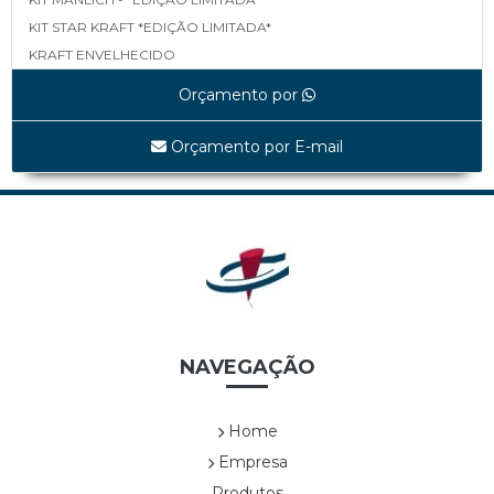
KIT STAR KRAFT *EDIÇÃO LIMITADA*
KRAFT ENVELHECIDO
LINEA *EDIÇÃO LIMITADA*
Orçamento por
MAPA *EDIÇÃO LIMITADA*
MATELASSÊ *EDIÇÃO LIMITADA*
Orçamento por E-mail
MATELASSÊ TAMP E FUNDO *EDIÇÃO LIMITADA*
SHINE BLACK *EDIÇÃO LIMITADA*
UVAS *EDIÇÃO LIMITADA*
WHITE LINEA *EDIÇÃO LIMITADA*
Cestas
CES0001A TRAPEZOIDAL
CES0003A SEXTAVADA ALTA
CES0004A ALÇA DUPLA DE NYLON
NAVEGAÇÃO
CES0005A RETANGULAR COM ALÇAS
CES0006A SEXTAVADA BAIXA
Home
CES0007A
Empresa
CES0008A CESTA COM FLOR1
Produtos