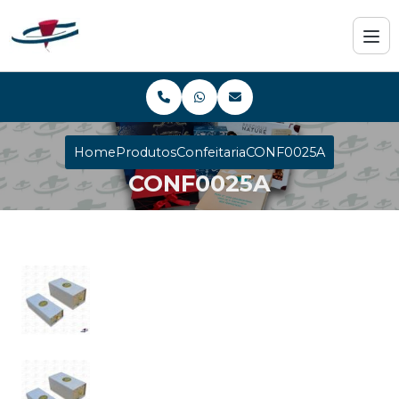
Home
Produtos
Confeitaria
CONF0025A
CONF0025A