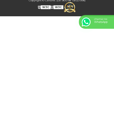
Copyright © Cartone. (Lei 9610 de 19/02/1998)
CONF0011A BEM CASADO 2
CONF0012A - BOMBOM4
W3C
W3C
CONF0013A BOMBOM5
chamar no
CONF0014A BOMBOM6
WhatsApp
CONF0015A BOMBOM7
CONF0016A BOMBOM8
CONF0017A BOMBOM9
CONF0018A BOMBOM10
CONF0019A BOMBOM11
CONF0020A CAIXA FESTA SURPRESA SIMPLES.
CONF0021A CAIXA BOLO E TORTA.
CONF0022A CAIXA OVO DE PÁSCOA DE COLHER.
CONF0023A CAIXA PARA BOLO
CONF0024A CAIXA FESTA SURPRESA DUPLA.
CONF0025A
CONF0026A
Corporativas
CORP00001A