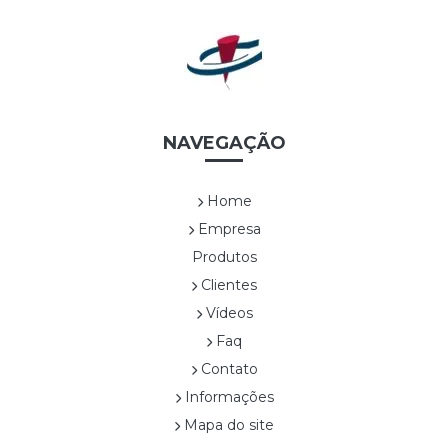
UVAS *EDIÇÃO LIMITADA*
WHITE LINEA *EDIÇÃO LIMITADA*
Cestas
CES0001A TRAPEZOIDAL
CES0003A SEXTAVADA ALTA
CES0004A ALÇA DUPLA DE NYLON
NAVEGAÇÃO
CES0005A RETANGULAR COM ALÇAS
CES0006A SEXTAVADA BAIXA
Home
CES0007A
Empresa
CES0008A CESTA COM FLOR1
Produtos
CES0009A CESTA COM FLOR 2
Clientes
CES0010A CESTA COM FLOR3
CES0011A CESTA COM FLOR4
Vídeos
CES0012A CESTA COM FRUTAS
Faq
CES0013A SEXTAVADA ALTA
Contato
CES0014A SEXTAVADA BAIXA
Informações
CES0015A
Mapa do site
Confeitaria