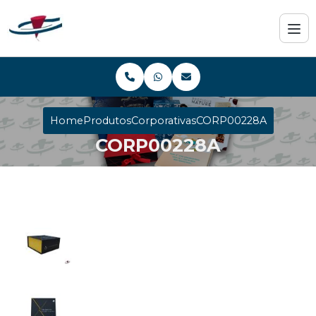
Home
Produtos
Corporativas
CORP00228A
CORP00228A