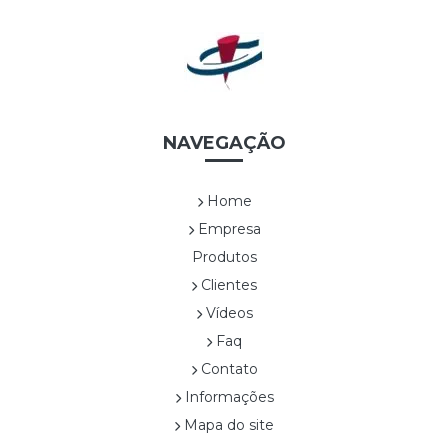
UVAS *EDIÇÃO LIMITADA*
WHITE LINEA *EDIÇÃO LIMITADA*
Cestas
CES0001A TRAPEZOIDAL
CES0003A SEXTAVADA ALTA
CES0004A ALÇA DUPLA DE NYLON
NAVEGAÇÃO
CES0005A RETANGULAR COM ALÇAS
CES0006A SEXTAVADA BAIXA
Home
CES0007A
Empresa
CES0008A CESTA COM FLOR1
Produtos
CES0009A CESTA COM FLOR 2
Clientes
CES0010A CESTA COM FLOR3
CES0011A CESTA COM FLOR4
Vídeos
CES0012A CESTA COM FRUTAS
Faq
CES0013A SEXTAVADA ALTA
Contato
CES0014A SEXTAVADA BAIXA
Informações
CES0015A
Mapa do site
Confeitaria