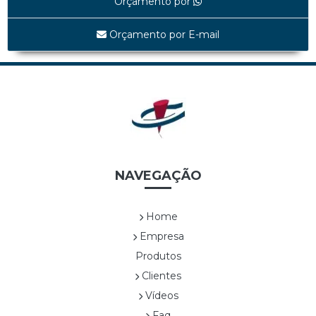
Orçamento por
MAPA *EDIÇÃO LIMITADA*
MATELASSÊ *EDIÇÃO LIMITADA*
Orçamento por E-mail
MATELASSÊ TAMP E FUNDO *EDIÇÃO LIMITADA*
SHINE BLACK *EDIÇÃO LIMITADA*
UVAS *EDIÇÃO LIMITADA*
WHITE LINEA *EDIÇÃO LIMITADA*
Cestas
CES0001A TRAPEZOIDAL
CES0003A SEXTAVADA ALTA
CES0004A ALÇA DUPLA DE NYLON
NAVEGAÇÃO
CES0005A RETANGULAR COM ALÇAS
CES0006A SEXTAVADA BAIXA
Home
CES0007A
Empresa
CES0008A CESTA COM FLOR1
Produtos
CES0009A CESTA COM FLOR 2
Clientes
CES0010A CESTA COM FLOR3
CES0011A CESTA COM FLOR4
Vídeos
CES0012A CESTA COM FRUTAS
Faq