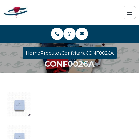
Home
Produtos
Confeitaria
CONF0026A
CONF0026A