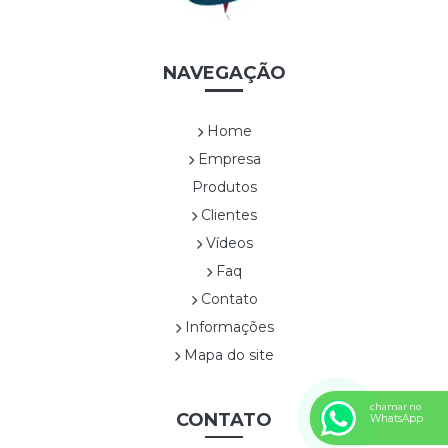
CES0001A TRAPEZOIDAL
CES0003A SEXTAVADA ALTA
CES0004A ALÇA DUPLA DE NYLON
NAVEGAÇÃO
CES0005A RETANGULAR COM ALÇAS
CES0006A SEXTAVADA BAIXA
Home
CES0007A
Empresa
CES0008A CESTA COM FLOR1
Produtos
CES0009A CESTA COM FLOR 2
Clientes
CES0010A CESTA COM FLOR3
CES0011A CESTA COM FLOR4
Vídeos
CES0012A CESTA COM FRUTAS
Faq
CES0013A SEXTAVADA ALTA
Contato
CES0014A SEXTAVADA BAIXA
Informações
CES0015A
Mapa do site
Confeitaria
CONF0001A BEM CASADO
chamar no
CONF0002A BRIGADEIRO
CONTATO
WhatsApp
CONF0003A TRUFA