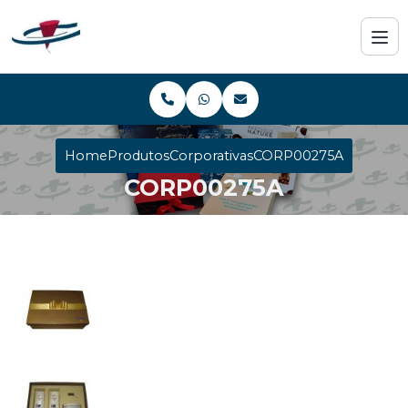
Home
Produtos
Corporativas
CORP00275A
CORP00275A