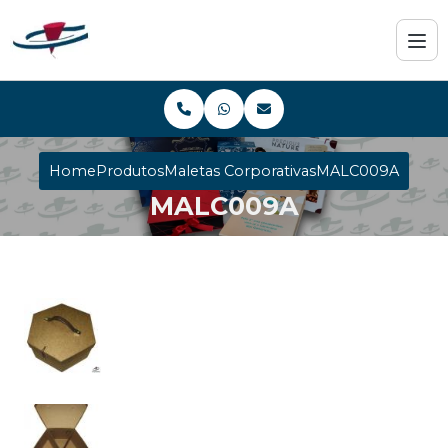
Home
Produtos
Maletas Corporativas
MALC009A
MALC009A