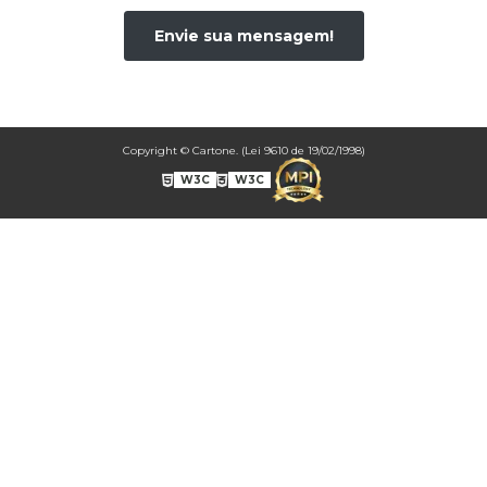
CONF0006A DOCES
Envie sua mensagem!
CONF0007A NESTLÉ *NÃO FAZEMOS MAIS ESSE MODELO*
CONF0008A BOMOM1
CONF0009A BOMOM2
CONF0010A BOMOM3
Copyright © Cartone. (Lei 9610 de 19/02/1998)
CONF0011A BEM CASADO 2
CONF0012A - BOMBOM4
W3C
W3C
CONF0013A BOMBOM5
CONF0014A BOMBOM6
CONF0015A BOMBOM7
CONF0016A BOMBOM8
CONF0017A BOMBOM9
CONF0018A BOMBOM10
CONF0019A BOMBOM11
CONF0020A CAIXA FESTA SURPRESA SIMPLES.
CONF0021A CAIXA BOLO E TORTA.
CONF0022A CAIXA OVO DE PÁSCOA DE COLHER.
CONF0023A CAIXA PARA BOLO