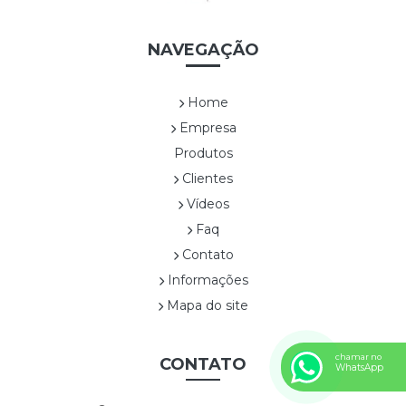
CES0003A SEXTAVADA ALTA
CES0004A ALÇA DUPLA DE NYLON
NAVEGAÇÃO
CES0005A RETANGULAR COM ALÇAS
CES0006A SEXTAVADA BAIXA
Home
CES0007A
Empresa
CES0008A CESTA COM FLOR1
Produtos
CES0009A CESTA COM FLOR 2
Clientes
CES0010A CESTA COM FLOR3
CES0011A CESTA COM FLOR4
Vídeos
CES0012A CESTA COM FRUTAS
Faq
CES0013A SEXTAVADA ALTA
Contato
CES0014A SEXTAVADA BAIXA
Informações
CES0015A
Mapa do site
Confeitaria
CONF0001A BEM CASADO
chamar no
CONF0002A BRIGADEIRO
CONTATO
WhatsApp
CONF0003A TRUFA
CONF0004A BEM CASADO