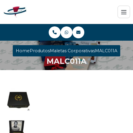
Home
Produtos
Maletas Corporativas
MALC011A
MALC011A