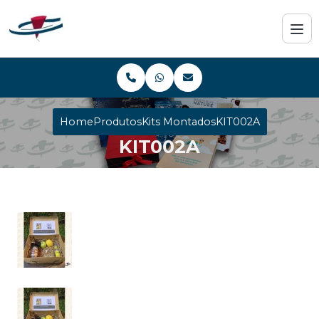
Home
Produtos
Kits Montados
KIT002A
KIT002A