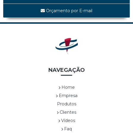
MAPA *EDIÇÃO LIMITADA*
MATELASSÊ *EDIÇÃO LIMITADA*
Orçamento por E-mail
MATELASSÊ TAMP E FUNDO *EDIÇÃO LIMITADA*
SHINE BLACK *EDIÇÃO LIMITADA*
UVAS *EDIÇÃO LIMITADA*
WHITE LINEA *EDIÇÃO LIMITADA*
Cestas
CES0001A TRAPEZOIDAL
CES0003A SEXTAVADA ALTA
CES0004A ALÇA DUPLA DE NYLON
NAVEGAÇÃO
CES0005A RETANGULAR COM ALÇAS
CES0006A SEXTAVADA BAIXA
Home
CES0007A
Empresa
CES0008A CESTA COM FLOR1
Produtos
CES0009A CESTA COM FLOR 2
Clientes
CES0010A CESTA COM FLOR3
CES0011A CESTA COM FLOR4
Vídeos
CES0012A CESTA COM FRUTAS
Faq