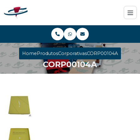
Home
Produtos
Corporativas
CORP00104A
CORP00104A