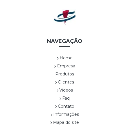
UVAS *EDIÇÃO LIMITADA*
WHITE LINEA *EDIÇÃO LIMITADA*
Cestas
CES0001A TRAPEZOIDAL
CES0003A SEXTAVADA ALTA
CES0004A ALÇA DUPLA DE NYLON
NAVEGAÇÃO
CES0005A RETANGULAR COM ALÇAS
CES0006A SEXTAVADA BAIXA
Home
CES0007A
Empresa
CES0008A CESTA COM FLOR1
Produtos
CES0009A CESTA COM FLOR 2
Clientes
CES0010A CESTA COM FLOR3
CES0011A CESTA COM FLOR4
Vídeos
CES0012A CESTA COM FRUTAS
Faq
CES0013A SEXTAVADA ALTA
Contato
CES0014A SEXTAVADA BAIXA
Informações
CES0015A
Mapa do site
Confeitaria