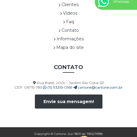
CORP00027A
WhatsApp
Clientes
CORP00028A
Vídeos
CORP00029A
Faq
CORP00030A
Contato
CORP00031A
Informações
CORP00032A
CORP00033A
Mapa do site
CORP00034A
CORP00035A
CONTATO
CORP00036A
CORP00037A
Rua Batel, 200c - Jardim Rio Cotia SP
CORP00038A
CEP: 06715-785
(11) 93315-0169
cartone@cartone.com.br
CORP00039A
CORP00040A
Envie sua mensagem!
CORP00041A
CORP00042A
CORP00043A
CORP00044A
Copyright © Cartone. (Lei 9610 de 19/02/1998)