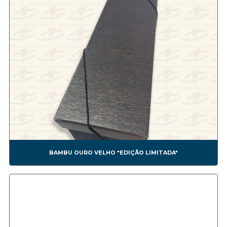
CONF0001A BEM CASADO
CONF0002A BRIGADEIRO
CONF0003A TRUFA
CONF0004A BEM CASADO
CONF0005A CHOCOLATE
CONF0006A DOCES
CONF0007A NESTLÉ *NÃO FAZEMOS MAIS ESSE MODELO*
CONF0008A BOMOM1
CONF0009A BOMOM2
CONF0010A BOMOM3
CONF0011A BEM CASADO 2
CONF0012A - BOMBOM4
BAMBU OURO VELHO *EDIÇÃO LIMITADA*
CONF0013A BOMBOM5
CONF0014A BOMBOM6
CONF0015A BOMBOM7
CONF0016A BOMBOM8
CONF0017A BOMBOM9
CONF0018A BOMBOM10