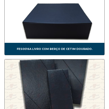
CONF0019A BOMBOM11
CONF0020A CAIXA FESTA SURPRESA SIMPLES.
CONF0021A CAIXA BOLO E TORTA.
CONF0022A CAIXA OVO DE PÁSCOA DE COLHER.
CONF0023A CAIXA PARA BOLO
CONF0024A CAIXA FESTA SURPRESA DUPLA.
CONF0025A
CONF0026A
FES0016A LIVRO COM BERÇO DE CETIM DOURADO.
Corporativas
CORP00001A
CORP00002A
CORP00003A
CORP00004A
CORP00005A
CORP00006A
CORP00007A
CORP00008A
CORP00009A