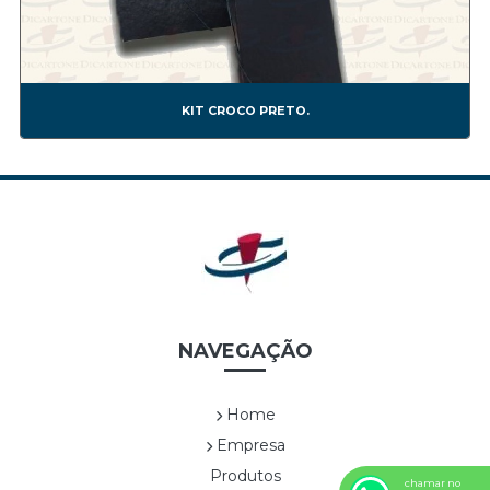
CORP00010A
CORP00011A
CORP00012A
CORP00013A
KIT CROCO PRETO.
CORP00014A
CORP00015A
CORP00016A
CORP00017A
CORP00018A
CORP00019A
CORP00020A
CORP00021A
NAVEGAÇÃO
CORP00022A
CORP00023A
CORP00024A
Home
CORP00025A
Empresa
CORP00026A
Produtos
chamar no