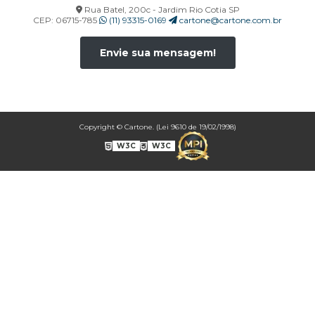
Rua Batel, 200c - Jardim Rio Cotia SP
CORP00038A
CEP: 06715-785
(11) 93315-0169
cartone@cartone.com.br
CORP00039A
CORP00040A
Envie sua mensagem!
CORP00041A
CORP00042A
CORP00043A
CORP00044A
Copyright © Cartone. (Lei 9610 de 19/02/1998)
CORP00045A
W3C
W3C
CORP00046A
CORP00047A
CORP00048A
CORP00049A
CORP00050A
CORP00051A
CORP00052A
CORP00053A
CORP00054A
CORP00055A