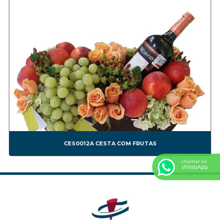
CORP00002A
CORP00003A
CORP00004A
CORP00005A
CORP00006A
CORP00007A
CORP00008A
CORP00009A
CORP00010A
CORP00011A
CORP00012A
CORP00013A
CES0012A CESTA COM FRUTAS
CORP00014A
chamar no
CORP00015A
WhatsApp
CORP00016A
CORP00017A
CORP00018A
CORP00019A