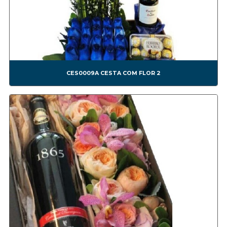
CES0009A CESTA COM FLOR 2
CES0010A CESTA COM FLOR3
CES0011A CESTA COM FLOR4
CES0012A CESTA COM FRUTAS
CES0013A SEXTAVADA ALTA
CES0014A SEXTAVADA BAIXA
CES0009A CESTA COM FLOR 2
CES0015A
Confeitaria
CONF0001A BEM CASADO
CONF0002A BRIGADEIRO
CONF0003A TRUFA
CONF0004A BEM CASADO
CONF0005A CHOCOLATE
CONF0006A DOCES
CONF0007A NESTLÉ *NÃO FAZEMOS MAIS ESSE MODELO*
CONF0008A BOMOM1
CONF0009A BOMOM2
CONF0010A BOMOM3