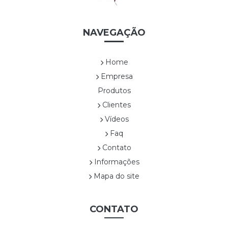
CORP00020A
CORP00021A
NAVEGAÇÃO
CORP00022A
CORP00023A
CORP00024A
Home
CORP00025A
Empresa
CORP00026A
Produtos
CORP00027A
Clientes
CORP00028A
Vídeos
CORP00029A
Faq
CORP00030A
Contato
CORP00031A
Informações
CORP00032A
CORP00033A
Mapa do site
CORP00034A
CORP00035A
CONTATO
CORP00036A
CORP00037A