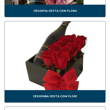
CONF0011A BEM CASADO 2
CONF0012A - BOMBOM4
CES0011A CESTA COM FLOR4
CONF0013A BOMBOM5
CONF0014A BOMBOM6
CONF0015A BOMBOM7
CONF0016A BOMBOM8
CONF0017A BOMBOM9
CONF0018A BOMBOM10
CONF0019A BOMBOM11
CONF0020A CAIXA FESTA SURPRESA SIMPLES.
CONF0021A CAIXA BOLO E TORTA.
CONF0022A CAIXA OVO DE PÁSCOA DE COLHER.
CONF0023A CAIXA PARA BOLO
CONF0024A CAIXA FESTA SURPRESA DUPLA.
CONF0025A
CONF0026A
CES0008A CESTA COM FLOR1
Corporativas
CORP00001A