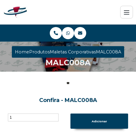
Home
Produtos
Maletas Corporativas
MALC008A
MALC008A
Confira - MALC008A