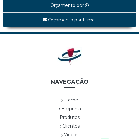
LINEA *EDIÇÃO LIMITADA*
Orçamento por
MAPA *EDIÇÃO LIMITADA*
MATELASSÊ *EDIÇÃO LIMITADA*
Orçamento por E-mail
MATELASSÊ TAMP E FUNDO *EDIÇÃO LIMITADA*
SHINE BLACK *EDIÇÃO LIMITADA*
UVAS *EDIÇÃO LIMITADA*
WHITE LINEA *EDIÇÃO LIMITADA*
Cestas
CES0001A TRAPEZOIDAL
CES0003A SEXTAVADA ALTA
CES0004A ALÇA DUPLA DE NYLON
NAVEGAÇÃO
CES0005A RETANGULAR COM ALÇAS
CES0006A SEXTAVADA BAIXA
Home
CES0007A
Empresa
CES0008A CESTA COM FLOR1
Produtos
CES0009A CESTA COM FLOR 2
Clientes
CES0010A CESTA COM FLOR3
CES0011A CESTA COM FLOR4
Vídeos