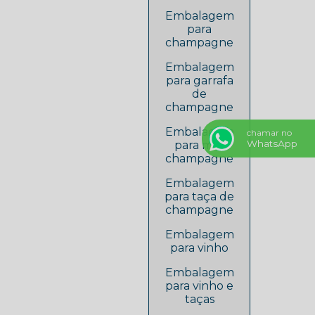
Embalagem
para
champagne
Embalagem
para garrafa
de
champagne
Embalagem
chamar no
WhatsApp
para mini
champagne
Embalagem
para taça de
champagne
Embalagem
para vinho
Embalagem
para vinho e
taças