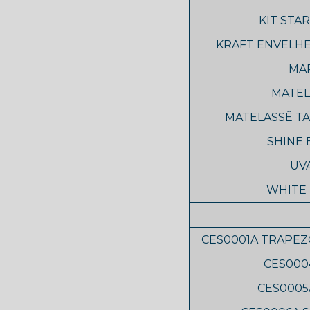
KIT STA
KRAFT ENVELH
MAP
MATEL
MATELASSÊ TA
SHINE 
UVA
WHITE 
CES0001A TRAPEZ
CES000
CES0005