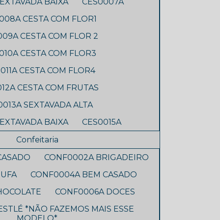
EXTAVADA BAIXA
CES0007A
008A CESTA COM FLOR1
009A CESTA COM FLOR 2
010A CESTA COM FLOR3
011A CESTA COM FLOR4
012A CESTA COM FRUTAS
0013A SEXTAVADA ALTA
SEXTAVADA BAIXA
CES0015A
Confeitaria
CASADO
CONF0002A BRIGADEIRO
RUFA
CONF0004A BEM CASADO
HOCOLATE
CONF0006A DOCES
STLÉ *NÃO FAZEMOS MAIS ESSE
MODELO*