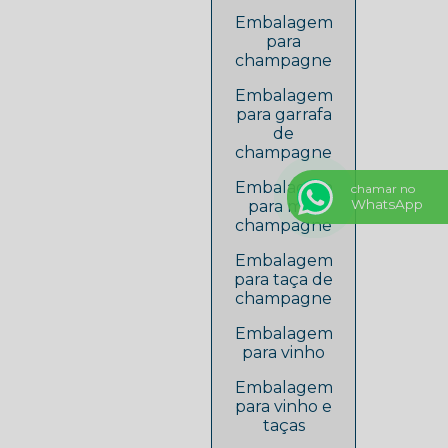
Embalagem
para
champagne
Embalagem
para garrafa
de
champagne
Embalagem
chamar no
WhatsApp
para mini
champagne
Embalagem
para taça de
champagne
Embalagem
para vinho
Embalagem
para vinho e
taças