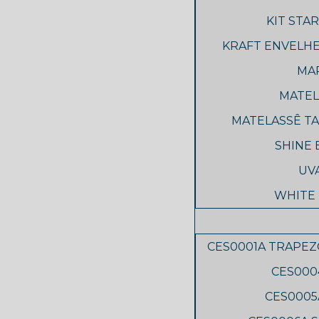
KIT STA
KRAFT ENVELH
MAP
MATEL
MATELASSÊ TA
SHINE 
UVA
WHITE 
CES0001A TRAPEZ
CES000
CES0005