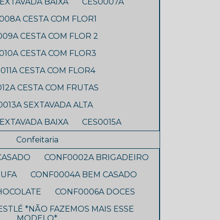
EXTAVADA BAIXA
CES0007A
008A CESTA COM FLOR1
009A CESTA COM FLOR 2
010A CESTA COM FLOR3
011A CESTA COM FLOR4
012A CESTA COM FRUTAS
0013A SEXTAVADA ALTA
SEXTAVADA BAIXA
CES0015A
Confeitaria
CASADO
CONF0002A BRIGADEIRO
RUFA
CONF0004A BEM CASADO
HOCOLATE
CONF0006A DOCES
STLÉ *NÃO FAZEMOS MAIS ESSE
MODELO*