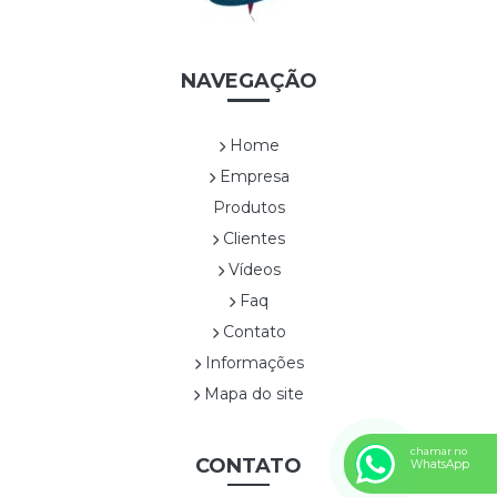
CES0001A TRAPEZOIDAL
CES0003A SEXTAVADA ALTA
CES0004A ALÇA DUPLA DE NYLON
NAVEGAÇÃO
CES0005A RETANGULAR COM ALÇAS
CES0006A SEXTAVADA BAIXA
Home
CES0007A
Empresa
CES0008A CESTA COM FLOR1
Produtos
CES0009A CESTA COM FLOR 2
Clientes
CES0010A CESTA COM FLOR3
CES0011A CESTA COM FLOR4
Vídeos
CES0012A CESTA COM FRUTAS
Faq
CES0013A SEXTAVADA ALTA
Contato
CES0014A SEXTAVADA BAIXA
Informações
CES0015A
Mapa do site
Confeitaria
CONF0001A BEM CASADO
chamar no
CONF0002A BRIGADEIRO
CONTATO
WhatsApp
CONF0003A TRUFA