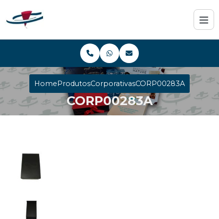
Home
Produtos
Corporativas
CORP00283A
CORP00283A