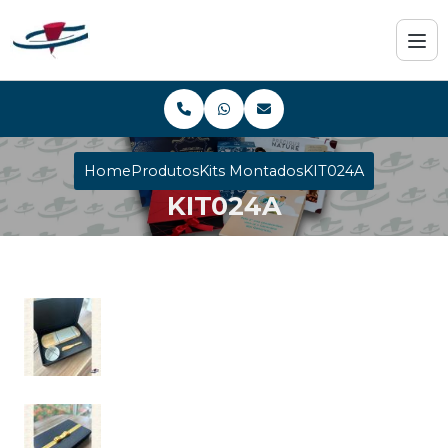
Home
Produtos
Kits Montados
KIT024A
KIT024A