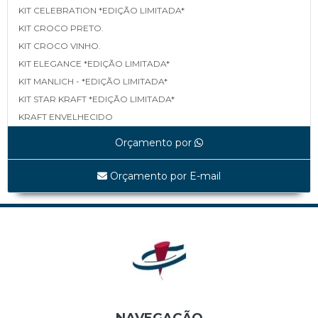
KIT CELEBRATION *EDIÇÃO LIMITADA*
KIT CROCO PRETO.
KIT CROCO VINHO.
KIT ELEGANCE *EDIÇÃO LIMITADA*
KIT MANLICH - *EDIÇÃO LIMITADA*
KIT STAR KRAFT *EDIÇÃO LIMITADA*
KRAFT ENVELHECIDO
LINEA *EDIÇÃO LIMITADA*
Orçamento por
MAPA *EDIÇÃO LIMITADA*
MATELASSÊ *EDIÇÃO LIMITADA*
Orçamento por E-mail
MATELASSÊ TAMP E FUNDO *EDIÇÃO LIMITADA*
SHINE BLACK *EDIÇÃO LIMITADA*
UVAS *EDIÇÃO LIMITADA*
WHITE LINEA *EDIÇÃO LIMITADA*
Cestas
CES0001A TRAPEZOIDAL
CES0003A SEXTAVADA ALTA
CES0004A ALÇA DUPLA DE NYLON