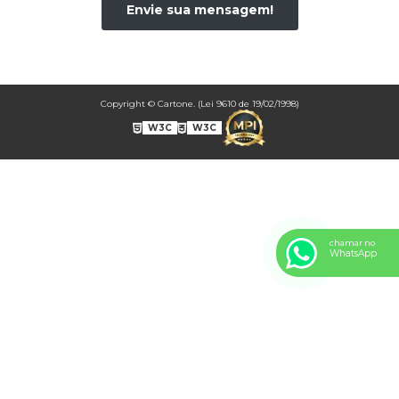
Envie sua mensagem!
CONF0007A NESTLÉ *NÃO FAZEMOS MAIS ESSE MODELO*
CONF0008A BOMOM1
CONF0009A BOMOM2
CONF0010A BOMOM3
Copyright © Cartone. (Lei 9610 de 19/02/1998)
CONF0011A BEM CASADO 2
CONF0012A - BOMBOM4
W3C
W3C
CONF0013A BOMBOM5
CONF0014A BOMBOM6
CONF0015A BOMBOM7
CONF0016A BOMBOM8
CONF0017A BOMBOM9
chamar no
WhatsApp
CONF0018A BOMBOM10
CONF0019A BOMBOM11
CONF0020A CAIXA FESTA SURPRESA SIMPLES.
CONF0021A CAIXA BOLO E TORTA.
CONF0022A CAIXA OVO DE PÁSCOA DE COLHER.
CONF0023A CAIXA PARA BOLO
CONF0024A CAIXA FESTA SURPRESA DUPLA.