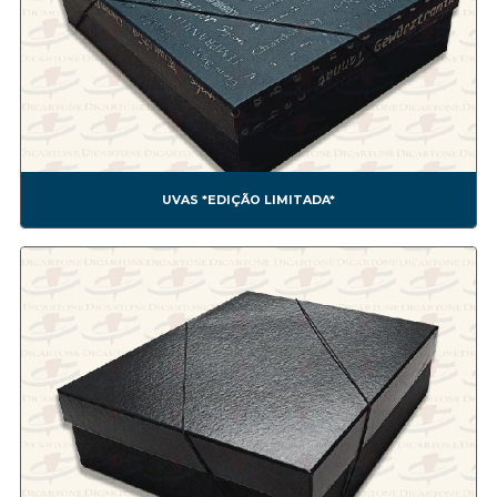
CES0008A CESTA COM FLOR1
CES0009A CESTA COM FLOR 2
CES0010A CESTA COM FLOR3
CES0011A CESTA COM FLOR4
CES0012A CESTA COM FRUTAS
CES0013A SEXTAVADA ALTA
CES0014A SEXTAVADA BAIXA
UVAS *EDIÇÃO LIMITADA*
CES0015A
Confeitaria
CONF0001A BEM CASADO
CONF0002A BRIGADEIRO
CONF0003A TRUFA
CONF0004A BEM CASADO
CONF0005A CHOCOLATE
CONF0006A DOCES
CONF0007A NESTLÉ *NÃO FAZEMOS MAIS ESSE MODELO*
CONF0008A BOMOM1
CONF0009A BOMOM2