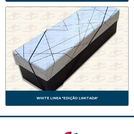
Corporativas
CORP00001A
CORP00002A
CORP00003A
CORP00004A
CORP00005A
CORP00006A
CORP00007A
CORP00008A
CORP00009A
CORP00010A
CORP00011A
CORP00012A
CORP00013A
WHITE LINEA *EDIÇÃO LIMITADA*
CORP00014A
CORP00015A
CORP00016A
CORP00017A