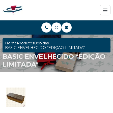
Home
Produtos
Bebidas
BASIC ENVELHECIDO *EDIÇÃO LIMITADA*
BASIC ENVELHECIDO *EDIÇÃO
LIMITADA*