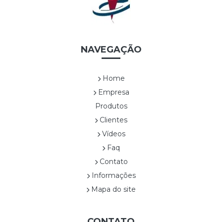
CORP00018A
CORP00019A
CORP00020A
CORP00021A
NAVEGAÇÃO
CORP00022A
CORP00023A
CORP00024A
Home
CORP00025A
Empresa
CORP00026A
Produtos
CORP00027A
Clientes
CORP00028A
Vídeos
CORP00029A
Faq
CORP00030A
Contato
CORP00031A
Informações
CORP00032A
CORP00033A
Mapa do site
CORP00034A
CORP00035A
CONTATO