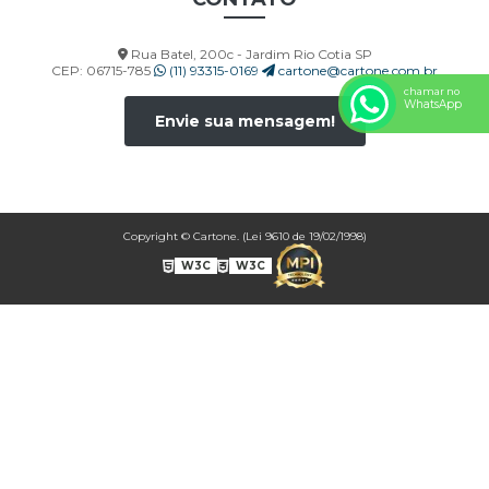
CORP00036A
CORP00037A
Rua Batel, 200c - Jardim Rio Cotia SP
CORP00038A
CEP: 06715-785
(11) 93315-0169
cartone@cartone.com.br
CORP00039A
chamar no
WhatsApp
CORP00040A
Envie sua mensagem!
CORP00041A
CORP00042A
CORP00043A
CORP00044A
Copyright © Cartone. (Lei 9610 de 19/02/1998)
CORP00045A
W3C
W3C
CORP00046A
CORP00047A
CORP00048A
CORP00049A
CORP00050A
CORP00051A
CORP00052A
CORP00053A