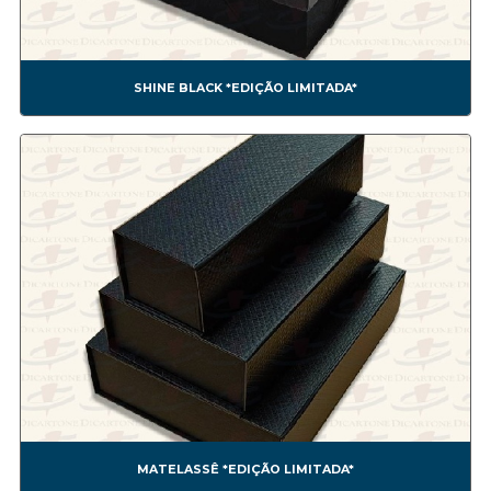
CONF0010A BOMOM3
CONF0011A BEM CASADO 2
CONF0012A - BOMBOM4
SHINE BLACK *EDIÇÃO LIMITADA*
CONF0013A BOMBOM5
CONF0014A BOMBOM6
CONF0015A BOMBOM7
CONF0016A BOMBOM8
CONF0017A BOMBOM9
CONF0018A BOMBOM10
CONF0019A BOMBOM11
CONF0020A CAIXA FESTA SURPRESA SIMPLES.
CONF0021A CAIXA BOLO E TORTA.
CONF0022A CAIXA OVO DE PÁSCOA DE COLHER.
CONF0023A CAIXA PARA BOLO
CONF0024A CAIXA FESTA SURPRESA DUPLA.
CONF0025A
CONF0026A
MATELASSÊ *EDIÇÃO LIMITADA*