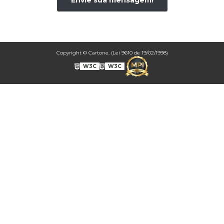
Envie sua mensagem!
CONF0007A NESTLÉ *NÃO FAZEMOS MAIS ESSE MODELO*
CONF0008A BOMOM1
CONF0009A BOMOM2
CONF0010A BOMOM3
Copyright © Cartone. (Lei 9610 de 19/02/1998)
CONF0011A BEM CASADO 2
CONF0012A - BOMBOM4
W3C
W3C
CONF0013A BOMBOM5
CONF0014A BOMBOM6
CONF0015A BOMBOM7
CONF0016A BOMBOM8
CONF0017A BOMBOM9
CONF0018A BOMBOM10
CONF0019A BOMBOM11
CONF0020A CAIXA FESTA SURPRESA SIMPLES.
CONF0021A CAIXA BOLO E TORTA.
CONF0022A CAIXA OVO DE PÁSCOA DE COLHER.
CONF0023A CAIXA PARA BOLO
CONF0024A CAIXA FESTA SURPRESA DUPLA.