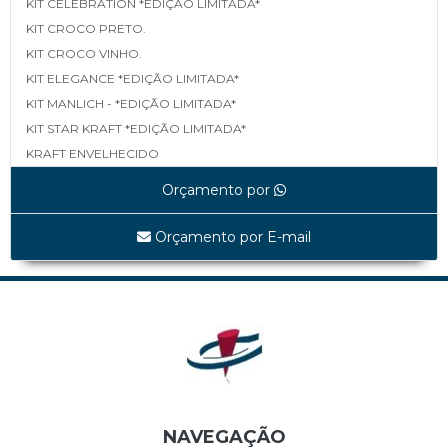
KIT CELEBRATION *EDIÇÃO LIMITADA*
KIT CROCO PRETO.
KIT CROCO VINHO.
KIT ELEGANCE *EDIÇÃO LIMITADA*
KIT MANLICH - *EDIÇÃO LIMITADA*
KIT STAR KRAFT *EDIÇÃO LIMITADA*
KRAFT ENVELHECIDO
LINEA *EDIÇÃO LIMITADA*
Orçamento por
MAPA *EDIÇÃO LIMITADA*
MATELASSÊ *EDIÇÃO LIMITADA*
Orçamento por E-mail
MATELASSÊ TAMP E FUNDO *EDIÇÃO LIMITADA*
SHINE BLACK *EDIÇÃO LIMITADA*
UVAS *EDIÇÃO LIMITADA*
WHITE LINEA *EDIÇÃO LIMITADA*
Cestas
CES0001A TRAPEZOIDAL
CES0003A SEXTAVADA ALTA
CES0004A ALÇA DUPLA DE NYLON
NAVEGAÇÃO