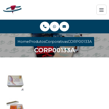
Home
Produtos
Corporativas
CORP00133A
CORP00133A