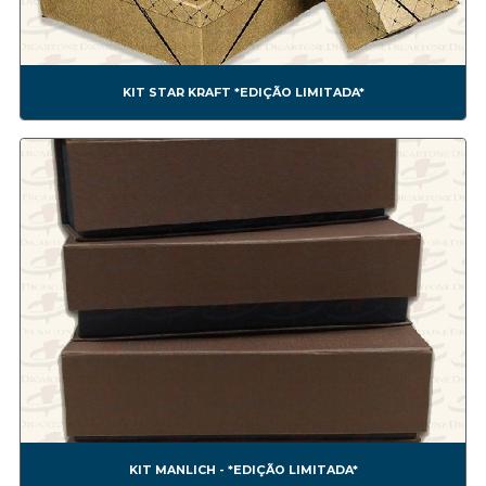
CES0011A CESTA COM FLOR4
CES0012A CESTA COM FRUTAS
CES0013A SEXTAVADA ALTA
CES0014A SEXTAVADA BAIXA
KIT STAR KRAFT *EDIÇÃO LIMITADA*
CES0015A
Confeitaria
CONF0001A BEM CASADO
CONF0002A BRIGADEIRO
CONF0003A TRUFA
CONF0004A BEM CASADO
CONF0005A CHOCOLATE
CONF0006A DOCES
CONF0007A NESTLÉ *NÃO FAZEMOS MAIS ESSE MODELO*
CONF0008A BOMOM1
CONF0009A BOMOM2
CONF0010A BOMOM3
CONF0011A BEM CASADO 2
CONF0012A - BOMBOM4
KIT MANLICH - *EDIÇÃO LIMITADA*