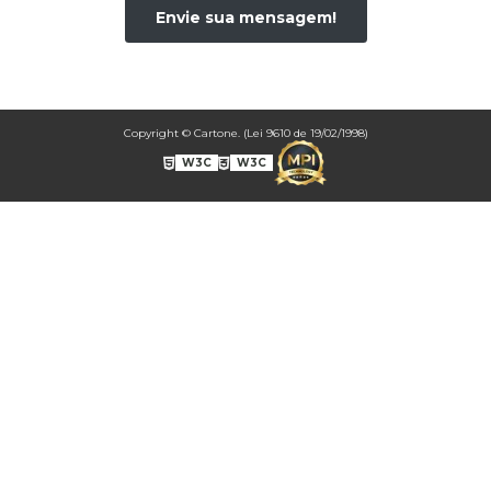
CORP00040A
Envie sua mensagem!
CORP00041A
CORP00042A
CORP00043A
CORP00044A
Copyright © Cartone. (Lei 9610 de 19/02/1998)
CORP00045A
W3C
W3C
CORP00046A
CORP00047A
CORP00048A
CORP00049A
CORP00050A
CORP00051A
CORP00052A
CORP00053A
CORP00054A
CORP00055A
CORP00056A
CORP00057A