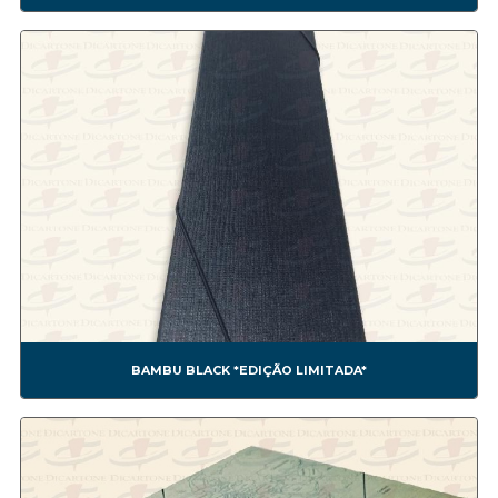
CONF0013A BOMBOM5
CONF0014A BOMBOM6
CONF0015A BOMBOM7
CONF0016A BOMBOM8
CONF0017A BOMBOM9
CONF0018A BOMBOM10
CONF0019A BOMBOM11
CONF0020A CAIXA FESTA SURPRESA SIMPLES.
CONF0021A CAIXA BOLO E TORTA.
CONF0022A CAIXA OVO DE PÁSCOA DE COLHER.
CONF0023A CAIXA PARA BOLO
CONF0024A CAIXA FESTA SURPRESA DUPLA.
CONF0025A
CONF0026A
BAMBU BLACK *EDIÇÃO LIMITADA*
Corporativas
CORP00001A
CORP00002A
CORP00003A