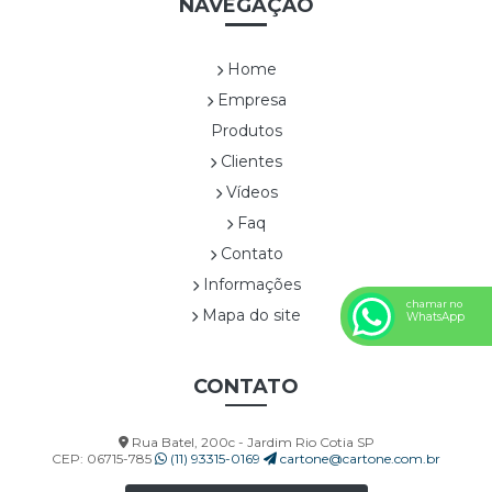
NAVEGAÇÃO
CORP00022A
CORP00023A
CORP00024A
Home
CORP00025A
Empresa
CORP00026A
Produtos
CORP00027A
Clientes
CORP00028A
Vídeos
CORP00029A
Faq
CORP00030A
Contato
CORP00031A
Informações
CORP00032A
chamar no
CORP00033A
Mapa do site
WhatsApp
CORP00034A
CORP00035A
CONTATO
CORP00036A
CORP00037A
Rua Batel, 200c - Jardim Rio Cotia SP
CORP00038A
CEP: 06715-785
(11) 93315-0169
cartone@cartone.com.br
CORP00039A