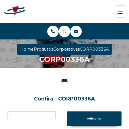
Home
Produtos
Corporativas
CORP00336A
CORP00336A
Confira - CORP00336A