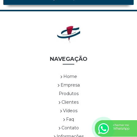
MATELASSÊ TAMP E FUNDO *EDIÇÃO LIMITADA*
SHINE BLACK *EDIÇÃO LIMITADA*
UVAS *EDIÇÃO LIMITADA*
WHITE LINEA *EDIÇÃO LIMITADA*
Cestas
CES0001A TRAPEZOIDAL
CES0003A SEXTAVADA ALTA
CES0004A ALÇA DUPLA DE NYLON
NAVEGAÇÃO
CES0005A RETANGULAR COM ALÇAS
CES0006A SEXTAVADA BAIXA
Home
CES0007A
Empresa
CES0008A CESTA COM FLOR1
Produtos
CES0009A CESTA COM FLOR 2
Clientes
CES0010A CESTA COM FLOR3
CES0011A CESTA COM FLOR4
Vídeos
CES0012A CESTA COM FRUTAS
Faq
CES0013A SEXTAVADA ALTA
chamar no
Contato
WhatsApp
CES0014A SEXTAVADA BAIXA
Informações