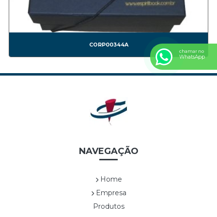
CORP00010A
CORP00011A
CORP00012A
CORP00013A
CORP00344A
chamar no
CORP00014A
WhatsApp
CORP00015A
CORP00016A
CORP00017A
CORP00018A
CORP00019A
CORP00020A
CORP00021A
NAVEGAÇÃO
CORP00022A
CORP00023A
CORP00024A
Home
CORP00025A
Empresa
CORP00026A
Produtos
CORP00027A