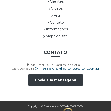
Clientes
CORP00028A
Vídeos
CORP00029A
Faq
CORP00030A
Contato
CORP00031A
Informações
CORP00032A
CORP00033A
Mapa do site
CORP00034A
CORP00035A
CONTATO
CORP00036A
CORP00037A
Rua Batel, 200c - Jardim Rio Cotia SP
CORP00038A
CEP: 06715-785
(11) 93315-0169
cartone@cartone.com.br
CORP00039A
CORP00040A
Envie sua mensagem!
CORP00041A
CORP00042A
CORP00043A
CORP00044A
Copyright © Cartone. (Lei 9610 de 19/02/1998)
CORP00045A