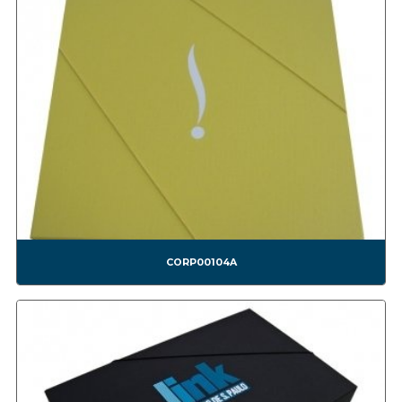
CONF0001A BEM CASADO
CONF0002A BRIGADEIRO
CONF0003A TRUFA
CONF0004A BEM CASADO
CONF0005A CHOCOLATE
CONF0006A DOCES
CONF0007A NESTLÉ *NÃO FAZEMOS MAIS ESSE MODELO*
CONF0008A BOMOM1
CONF0009A BOMOM2
CONF0010A BOMOM3
CONF0011A BEM CASADO 2
CONF0012A - BOMBOM4
CORP00104A
CONF0013A BOMBOM5
CONF0014A BOMBOM6
CONF0015A BOMBOM7
CONF0016A BOMBOM8
CONF0017A BOMBOM9
CONF0018A BOMBOM10