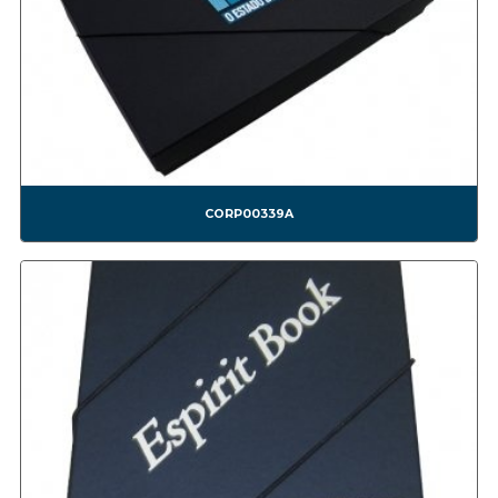
CONF0019A BOMBOM11
CONF0020A CAIXA FESTA SURPRESA SIMPLES.
CONF0021A CAIXA BOLO E TORTA.
CONF0022A CAIXA OVO DE PÁSCOA DE COLHER.
CONF0023A CAIXA PARA BOLO
CONF0024A CAIXA FESTA SURPRESA DUPLA.
CONF0025A
CONF0026A
CORP00339A
Corporativas
CORP00001A
CORP00002A
CORP00003A
CORP00004A
CORP00005A
CORP00006A
CORP00007A
CORP00008A
CORP00009A