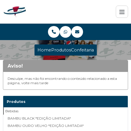
Home
Produtos
Confeitaria
Aviso!
Desculpe, mas não foi encontrando o conteúdo relacionado a esta
página, volte mais tarde
Produtos
Bebidas
BAMBU BLACK *EDIÇÃO LIMITADA*
BAMBU OURO VELHO *EDIÇÃO LIMITADA*