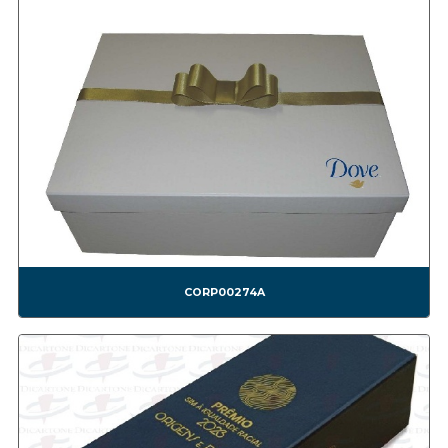
CONF0001A BEM CASADO
CONF0002A BRIGADEIRO
CONF0003A TRUFA
CONF0004A BEM CASADO
CONF0005A CHOCOLATE
CONF0006A DOCES
CONF0007A NESTLÉ *NÃO FAZEMOS MAIS ESSE MODELO*
CONF0008A BOMOM1
CONF0009A BOMOM2
CONF0010A BOMOM3
CONF0011A BEM CASADO 2
CONF0012A - BOMBOM4
CORP00274A
CONF0013A BOMBOM5
CONF0014A BOMBOM6
CONF0015A BOMBOM7
CONF0016A BOMBOM8
CONF0017A BOMBOM9
CONF0018A BOMBOM10