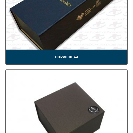
CONF0019A BOMBOM11
CONF0020A CAIXA FESTA SURPRESA SIMPLES.
CONF0021A CAIXA BOLO E TORTA.
CONF0022A CAIXA OVO DE PÁSCOA DE COLHER.
CONF0023A CAIXA PARA BOLO
CONF0024A CAIXA FESTA SURPRESA DUPLA.
CONF0025A
CONF0026A
CORP00014A
Corporativas
CORP00001A
CORP00002A
CORP00003A
CORP00004A
CORP00005A
CORP00006A
CORP00007A
CORP00008A
CORP00009A