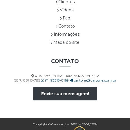
Clientes
CORP00028A
Vídeos
CORP00029A
Faq
CORP00030A
Contato
CORP00031A
Informações
CORP00032A
CORP00033A
Mapa do site
CORP00034A
CORP00035A
CONTATO
CORP00036A
CORP00037A
Rua Batel, 200c - Jardim Rio Cotia SP
CORP00038A
CEP: 06715-785
(11) 93315-0169
cartone@cartone.com.br
CORP00039A
CORP00040A
Envie sua mensagem!
CORP00041A
CORP00042A
CORP00043A
CORP00044A
Copyright © Cartone. (Lei 9610 de 19/02/1998)
CORP00045A