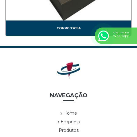
CORP00010A
CORP00011A
CORP00012A
CORP00013A
CORP00305A
chamar no
CORP00014A
WhatsApp
CORP00015A
CORP00016A
CORP00017A
CORP00018A
CORP00019A
CORP00020A
CORP00021A
NAVEGAÇÃO
CORP00022A
CORP00023A
CORP00024A
Home
CORP00025A
Empresa
CORP00026A
Produtos
CORP00027A