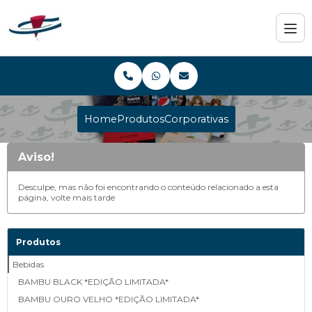
Home
Produtos
Corporativas
Aviso!
Desculpe, mas não foi encontrando o conteúdo relacionado a esta
página, volte mais tarde
Produtos
Bebidas
BAMBU BLACK *EDIÇÃO LIMITADA*
BAMBU OURO VELHO *EDIÇÃO LIMITADA*